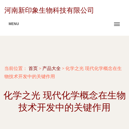
河南新印象生物科技有限公司
MENU
当前位置：
首页
>
产品大全
>
化学之光 现代化学概念在生
物技术开发中的关键作用
化学之光 现代化学概念在生物
技术开发中的关键作用