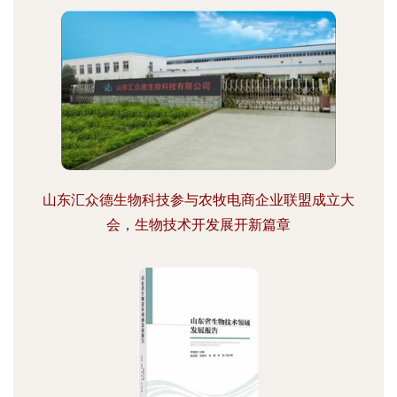
山东汇众德生物科技参与农牧电商企业联盟成立大
会，生物技术开发展开新篇章