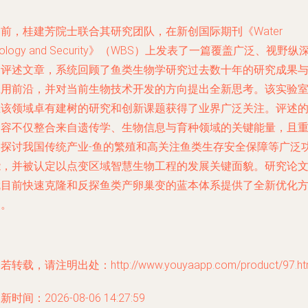
前，桂建芳院士联合其研究团队，在新创国际期刊《Water
iology and Security》（WBS）上发表了一篇覆盖广泛、视野纵
的评述文章，系统回顾了鱼类生物学研究过去数十年的研究成果
应用前沿，并对当前生物技术开发的方向提出全新思考。该实验
在该领域卓有建树的研究和创新课题获得了业界广泛关注。评述
内容不仅整合来自遗传学、生物信息与育种领域的关键能量，且
点探讨我国传统产业-鱼的繁殖和高关注鱼类生存安全保障等广泛
能，并被认定以点变区域智慧生物工程的发展关键面貌。研究论
就目前快速克隆和反探鱼类产卵巢变的蓝本体系提供了全新优化
向。
若转载，请注明出处：http://www.youyaapp.com/product/97.ht
新时间：2026-08-06 14:27:59